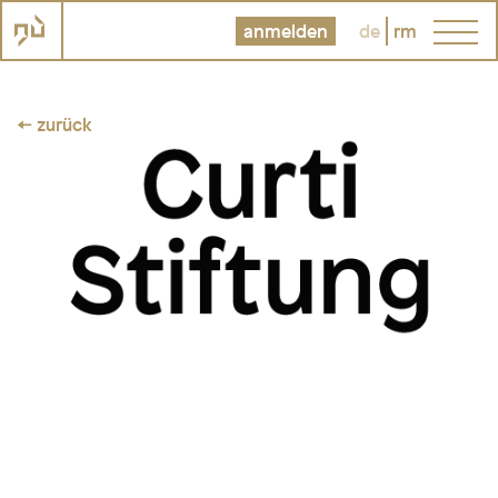
anmelden
de
rm
← zurück