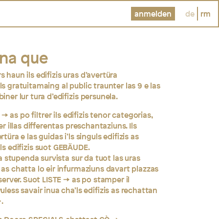
anmelden
de
rm
una que
s haun ils edifizis uras d’avertüra
s gratuitamaing al public traunter las 9 e las
iner lur tura d’edifizis persunela.
as po filtrer ils edifizis tenor categorias,
er illas differentas preschantaziuns. Ils
türa e las guidas i’ls singuls edifizis as
als edifizis suot GEBÄUDE.
 stupenda survista sur da tuot las uras
 as chatta lo eir infurmaziuns davart plazzas
eserver. Suot
LISTE
as po stamper il
uless savair inua cha’ls edifizis as rechattan
.