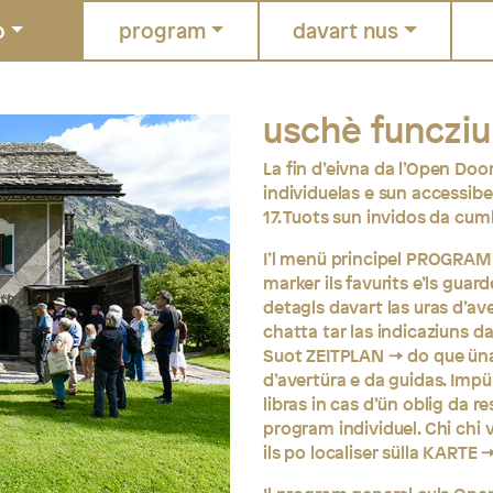
o
program
davart nus
uschè funczi
La fin d’eivna da l’Open Door
individuelas e sun accessibel
17. Tuots sun invidos da cumb
I’l menü principel
PROGRAM
marker ils favurits e’ls guard
detagls davart las uras d’aver
chatta tar las indicaziuns d
Suot
ZEITPLAN
do que üna
d’avertüra e da guidas. Impü
libras in cas d’ün oblig da r
program individuel. Chi chi v
ils po localiser sülla
KARTE