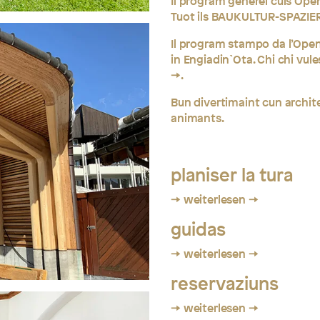
Il program generel culs Op
Tuot ils BAUKULTUR-SPAZIE
Il program stampo da l’Open 
in Engiadin`Ota. Chi chi vul
.
Bun divertimaint cun archit
animants.
planiser la tura
→ weiterlesen
guidas
→ weiterlesen
reservaziuns
→ weiterlesen