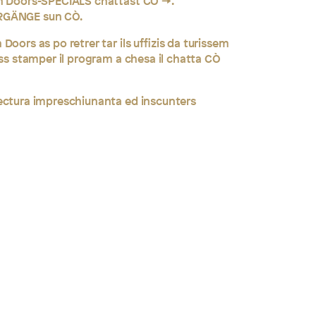
en Doors-SPECIALS chattast
CÒ
.
RGÄNGE sun CÒ.
Doors as po retrer tar ils uffizis da turissem
ess stamper il program a chesa il chatta
CÒ
ectura impreschiunanta ed inscunters