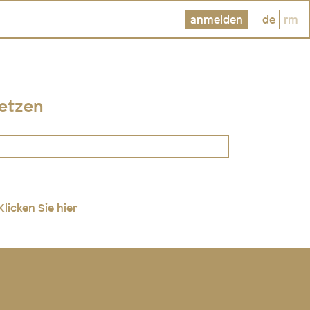
anmelden
de
rm
etzen
Klicken Sie hier