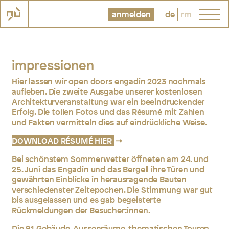
anmelden
de
rm
impressionen
Hier lassen wir open doors engadin 2023 nochmals
aufleben. Die zweite Ausgabe unserer kostenlosen
Architekturveranstaltung war ein beeindruckender
Erfolg. Die tollen Fotos und das Résumé mit Zahlen
und Fakten vermitteln dies auf eindrückliche Weise.
DOWNLOAD RÉSUMÉ HIER
Bei schönstem Sommerwetter öffneten am 24. und
25. Juni das Engadin und das Bergell ihre Türen und
gewährten Einblicke in herausragende Bauten
verschiedenster Zeitepochen. Die Stimmung war gut
bis ausgelassen und es gab begeisterte
Rückmeldungen der Besucher:innen.
Die 91 Gebäude, Aussenräume, thematischen Touren,