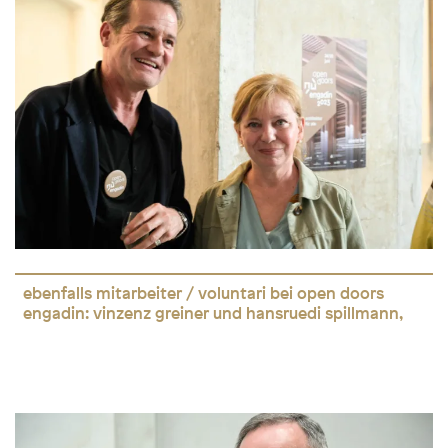
ebenfalls mitarbeiter / voluntari bei open doors
engadin: vinzenz greiner und hansruedi spillmann,