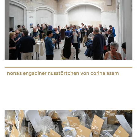
nona's engadiner nusstörtchen von corina asam