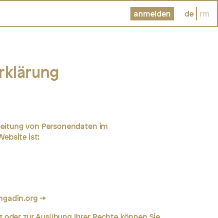
anmelden
de
rm
rklärung
rbeitung von Personendaten im
ebsite ist:
ngadin.org
 oder zur Ausübung Ihrer Rechte können Sie