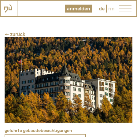
anmelden
de
rm
← zurück
geführte gebäudebesichtigungen