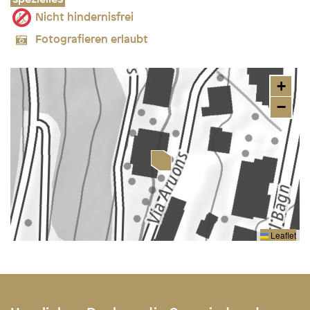
Nicht hindernisfrei
Fotografieren erlaubt
+
−
Leaflet