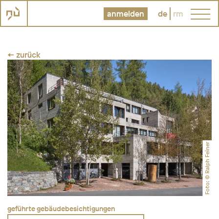
anmelden
de
rm
← zurück
Foto: © Ralph Feiner
geführte gebäudebesichtigungen