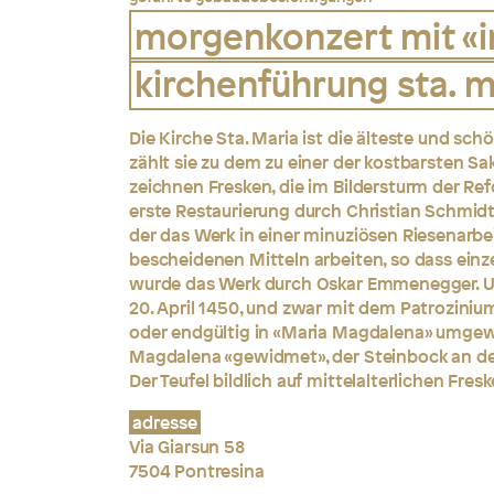
morgenkonzert mit «i
kirchenführung sta. m
Die Kirche Sta. Maria ist die älteste und sc
zählt sie zu dem zu einer der kostbarsten 
zeichnen Fresken, die im Bildersturm der Re
erste Restaurierung durch Christian Schmidt 
der das Werk in einer minuziösen Riesenarbe
bescheidenen Mitteln arbeiten, so dass einz
wurde das Werk durch Oskar Emmenegger. Ur
20. April 1450, und zwar mit dem Patroziniu
oder endgültig in «Maria Magdalena» umgewa
Magdalena «gewidmet», der Steinbock an der
Der Teufel bildlich auf mittelalterlichen Fres
adresse
Via Giarsun 58
7504 Pontresina