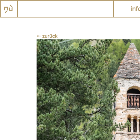
inf
← zurück