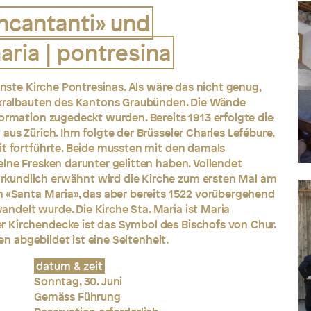
ncantanti» und
aria | pontresina
hönste Kirche Pontresinas. Als wäre das nicht genug,
Sakralbauten des Kantons Graubünden. Die Wände
formation zugedeckt wurden. Bereits 1913 erfolgte die
aus Zürich. Ihm folgte der Brüsseler Charles Lefébure,
it fortführte. Beide mussten mit den damals
elne Fresken darunter gelitten haben. Vollendet
kundlich erwähnt wird die Kirche zum ersten Mal am
m «Santa Maria», das aber bereits 1522 vorübergehend
ndelt wurde. Die Kirche Sta. Maria ist Maria
 Kirchendecke ist das Symbol des Bischofs von Chur.
ken abgebildet ist eine Seltenheit.
datum & zeit
Sonntag, 30. Juni
Gemäss Führung