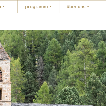
o
programm
über uns