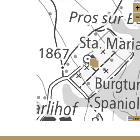
+
−
Leaf