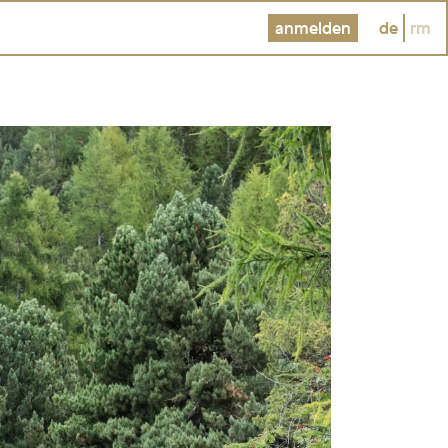
anmelden
de
rm