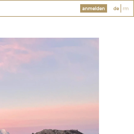
anmelden
de
rm