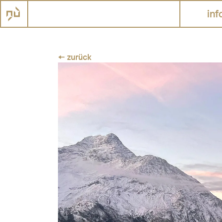
inf
← zurück