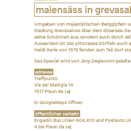
maiensäss in grevasalv
Umgeben von majestätischen Berggipfeln un
Siedlung Grevasalvas über dem Silsersee. Das
seine Schönheit aus, sondern auch durch sei
Ausserdem ist das pittoreske Dörflein auch a
Heidi-Serie von 1978 fanden zum Teil dort sta
Das Special wird von Jürg Degiacomi geleite
adresse
Treffpunkt:
Via dal Malögia 14
7517 Plaun da Lej
In GoogleMaps öffnen
öffentlicher verkehr
Engadin Bus Linien 604, 610 und Postauto Li
4 bis Plaun da Lej