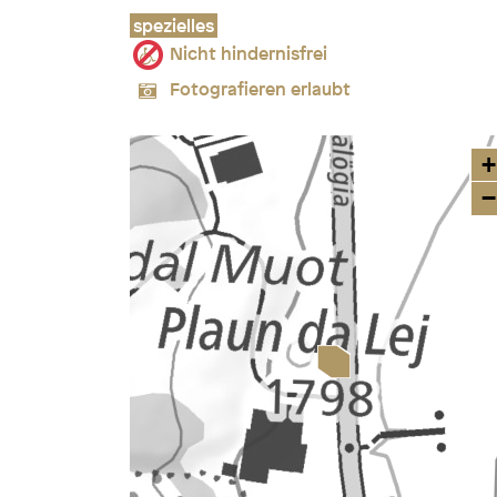
spezielles
Nicht hindernisfrei
Fotografieren erlaubt
+
−