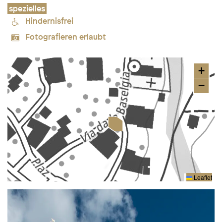
spezielles
Hindernisfrei
Fotografieren erlaubt
+
−
Leaflet