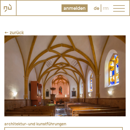
anmelden
de
rm
← zurück
architektur- und kunstführungen