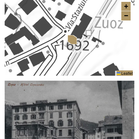
+
−
Leaflet