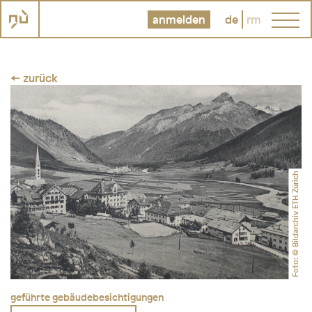
anmelden
de
rm
← zurück
Foto: © Bildarchiv ETH Zürich
geführte gebäudebesichtigungen