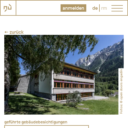
anmelden
de
rm
← zurück
Fotos: © open doors engadin
geführte gebäudebesichtigungen