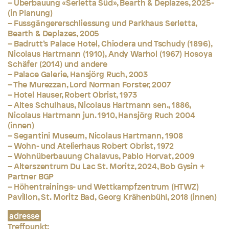
– Überbauung «Serletta Süd», Bearth & Deplazes, 2025-
(in Planung)
– Fussgängererschliessung und Parkhaus Serletta,
Bearth & Deplazes, 2005
– Badrutt’s Palace Hotel, Chiodera und Tschudy (1896),
Nicolaus Hartmann (1910), Andy Warhol (1967) Hosoya
Schäfer (2014) und andere
– Palace Galerie, Hansjörg Ruch, 2003
– The Murezzan, Lord Norman Forster, 2007
– Hotel Hauser, Robert Obrist, 1973
– Altes Schulhaus, Nicolaus Hartmann sen., 1886,
Nicolaus Hartmann jun. 1910, Hansjörg Ruch 2004
(innen)
– Segantini Museum, Nicolaus Hartmann, 1908
– Wohn- und Atelierhaus Robert Obrist, 1972
– Wohnüberbauung Chalavus, Pablo Horvat, 2009
– Alterszentrum Du Lac St. Moritz, 2024, Bob Gysin +
Partner BGP
– Höhentrainings- und Wettkampfzentrum (HTWZ)
Pavillon, St. Moritz Bad, Georg Krähenbühl, 2018 (innen)
adresse
Treffpunkt: