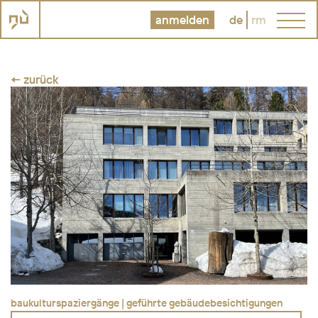
anmelden
de
rm
← zurück
baukulturspaziergänge | geführte gebäudebesichtigungen