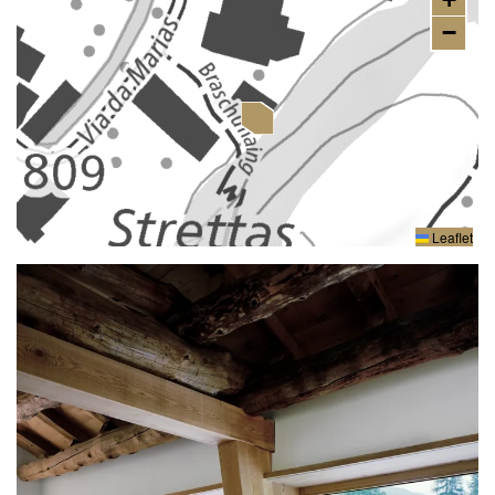
−
Leaflet