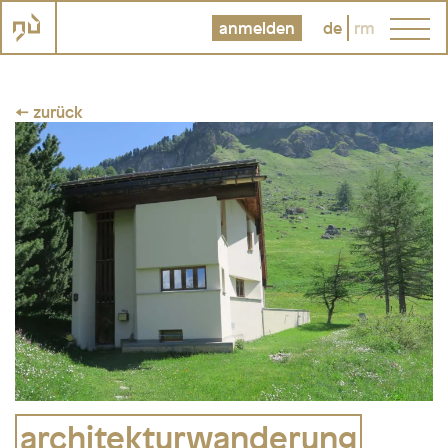
anmelden
de
rm
← zurück
architekturwanderung