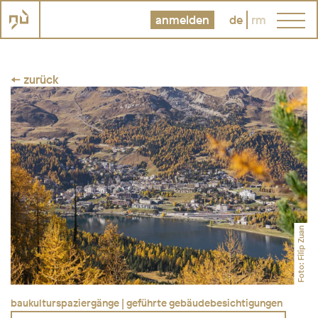
anmelden
de
rm
← zurück
Foto: Filip Zuan
baukulturspaziergänge | geführte gebäudebesichtigungen