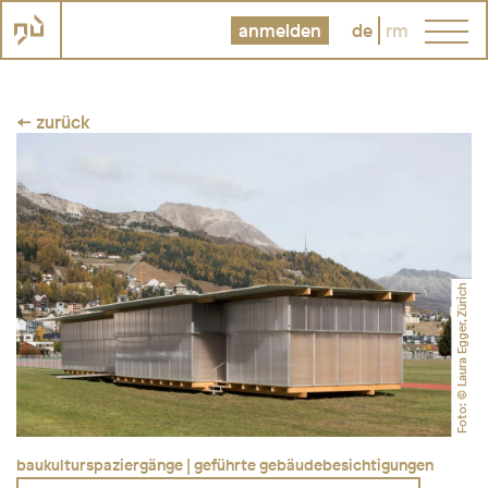
anmelden
de
rm
← zurück
Foto: © Laura Egger, Zürich
baukulturspaziergänge | geführte gebäudebesichtigungen