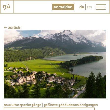
anmelden
de
rm
← zurück
baukulturspaziergänge | geführte gebäudebesichtigungen