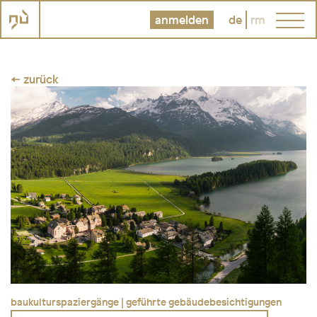
anmelden
de
rm
← zurück
baukulturspaziergänge | geführte gebäudebesichtigungen