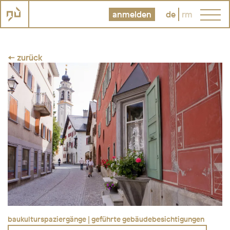
anmelden
de
rm
← zurück
baukulturspaziergänge | geführte gebäudebesichtigungen