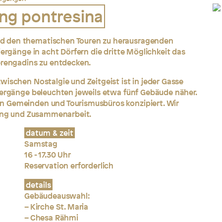
ang pontresina
d den thematischen Touren zu herausragenden
iergänge in acht Dörfern die dritte Möglichkeit das
erengadins zu entdecken.
wischen Nostalgie und Zeitgeist ist in jeder Gasse
ziergänge beleuchten
jeweils etwa
fünf Gebäude näher.
n Gemeinden und Tourismusbüros konzipiert. Wir
zung und Zusammenarbeit.
datum & zeit
Samstag
16 - 17.30 Uhr
Reservation erforderlich
details
Gebäudeauswahl:
– Kirche St. Maria
– Chesa Rähmi