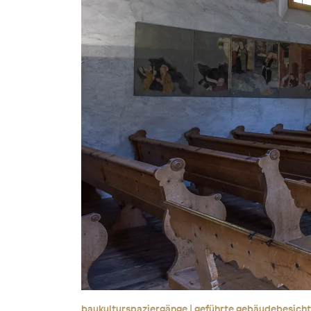
baukulturspaziergänge | geführte gebäudebesich