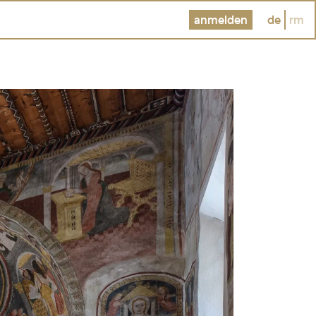
anmelden
de
rm