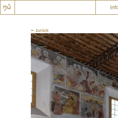
inf
← zurück