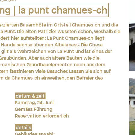
ng | la punt chamues-ch
 verzierten Bauernhöfe im Ortsteil Chamues-ch und die
La Punt. Die alten Patrizier wussten schon, weshalb sie
ndert hier aufstellten: La Punt Chamues-ch liegt
 Handelsachse über den Albulapass. Die Chesa
gilt als Wahrzeichen von La Punt und ist eines der
aubünden. Aber auch ältere Bauten wie die
 romanischen Grundbauelementen noch aus dem
n faszinieren viele Besucher. Lassen Sie sich auf
am da Chamues-ch einweihen, den Befreier des
datum & zeit
Samstag, 24. Juni
Gemäss Führung
Reservation erforderlich
details
Gebäudeauswahl: