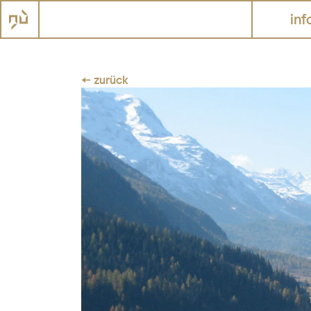
inf
← zurück