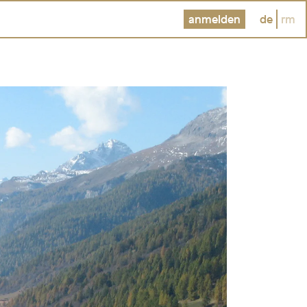
anmelden
de
rm