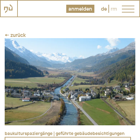
anmelden
de
rm
← zurück
baukulturspaziergänge | geführte gebäudebesichtigungen