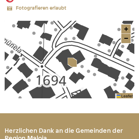
Fotografieren erlaubt
+
−
Leaflet
Herzlichen Dank an die Gemeinden der
Region Maloja