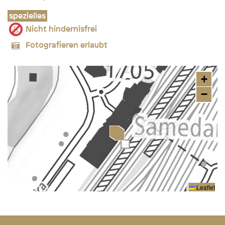
spezielles
Nicht hindernisfrei
Fotografieren erlaubt
+
−
Leaflet