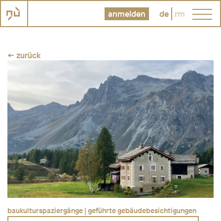
anmelden
de
rm
← zurück
baukulturspaziergänge | geführte gebäudebesichtigungen