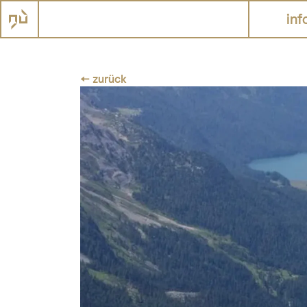
inf
← zurück