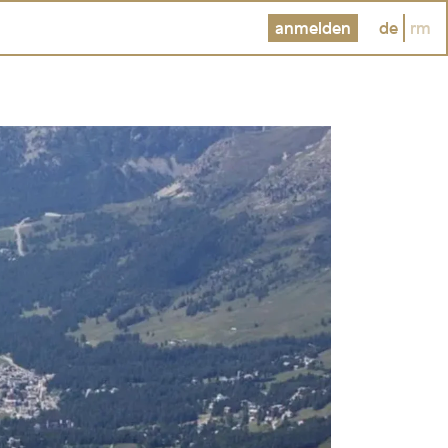
anmelden
de
rm