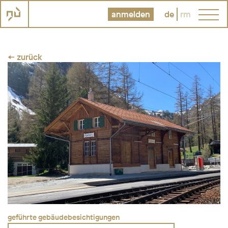
anmelden
de
rm
← zurück
geführte gebäudebesichtigungen