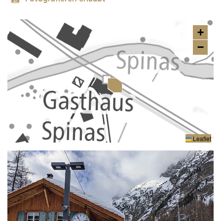
+
−
Leaflet