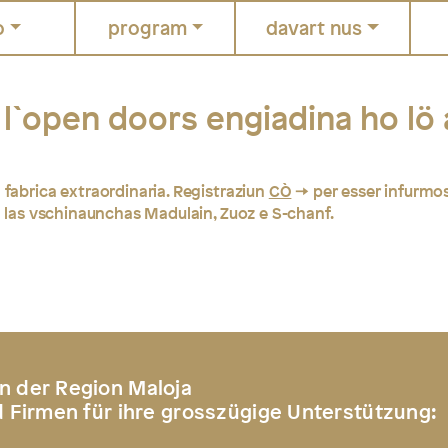
o
program
davart nus
l`open doors engiadina ho lö 
 fabrica extraordinaria. Registraziun
CÒ
per esser infurmos
un las vschinaunchas Madulain, Zuoz e S-chanf.
n der Region Maloja
d Firmen für ihre grosszügige Unterstützung: