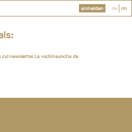
anmelden
de
rm
als:
 cul newsletter. La vschinauncha da