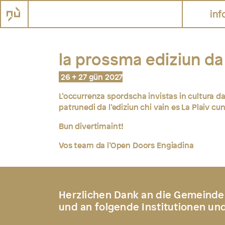
inf
la prossma ediziun da 
26 + 27 gün 2027
L’occurrenza spordscha invistas in cultura da
patrunedi da l’ediziun chi vain es La Plaiv c
Bun divertimaint!
Vos team da l’Open Doors Engiadina
Herzlichen Dank an die Gemeinde
und an folgende Institutionen un