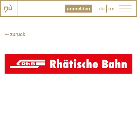
anmelden
de
rm
← zurück