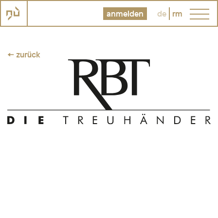
anmelden
de
rm
← zurück