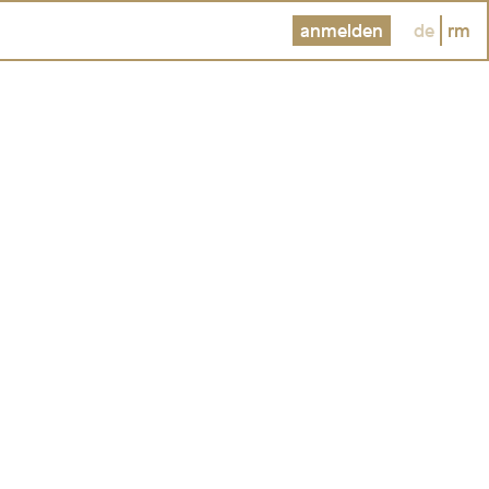
anmelden
de
rm