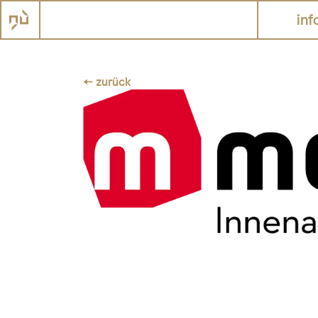
inf
← zurück