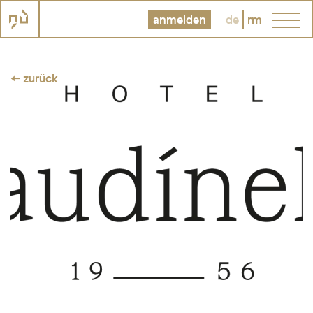
anmelden
de
rm
← zurück