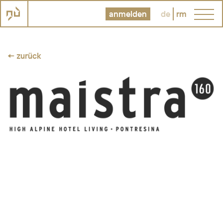
anmelden
de
rm
← zurück