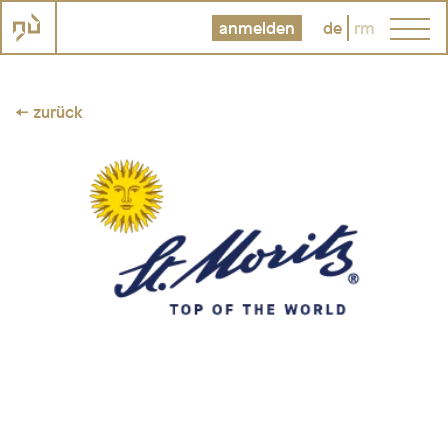
anmelden
de
rm
← zurück