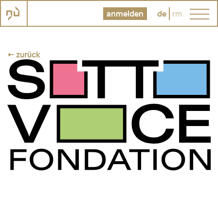
anmelden
de
rm
← zurück