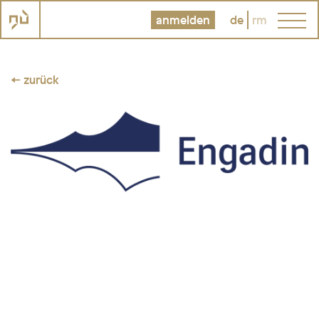
anmelden
de
rm
← zurück