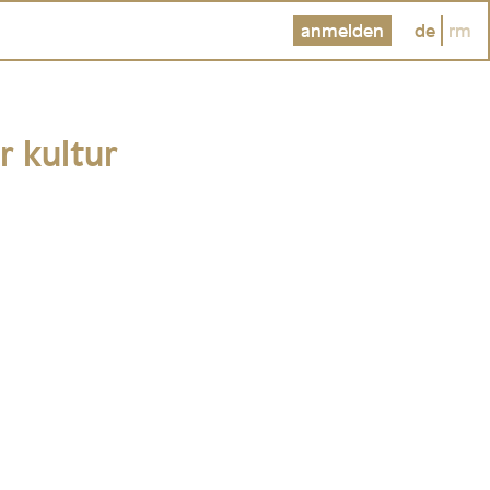
anmelden
de
rm
 kultur