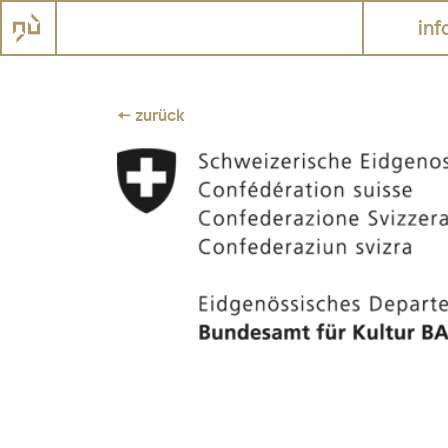
inf
← zurück