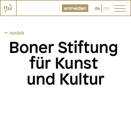
anmelden
de
rm
← zurück