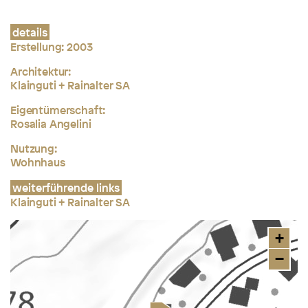
details
Erstellung: 2003
Architektur:
Klainguti + Rainalter SA
Eigentümerschaft:
Rosalia Angelini
Nutzung:
Wohnhaus
weiterführende links
Klainguti + Rainalter SA
+
−