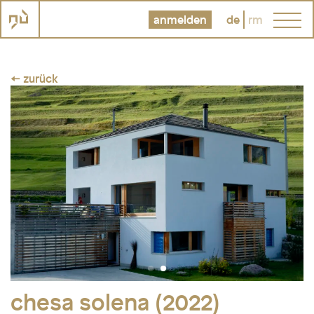
anmelden
de
rm
← zurück
chesa solena (2022)