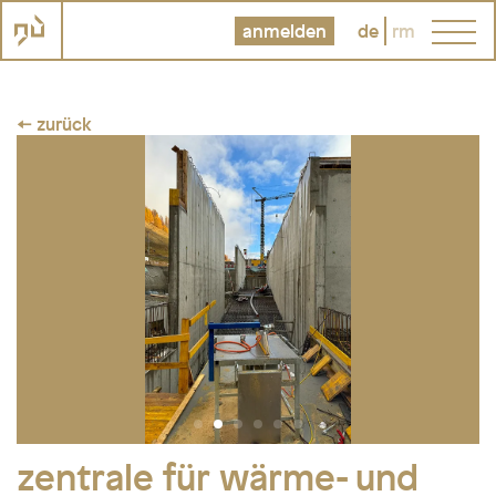
anmelden
de
rm
← zurück
zentrale für wärme- und