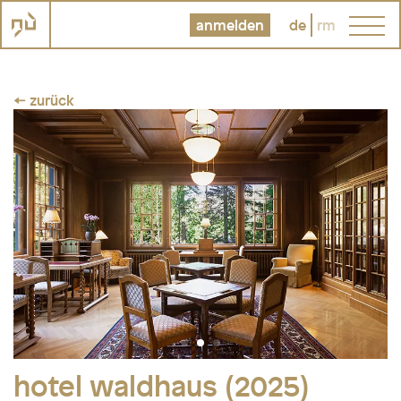
anmelden
de
rm
← zurück
hotel waldhaus (2025)