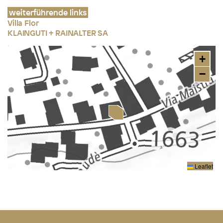
weiterführende links
Villa Flor
KLAINGUTI + RAINALTER SA
+
−
Leaflet