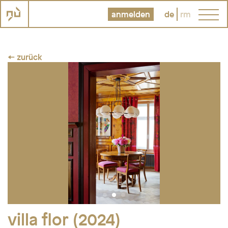
anmelden
de
rm
← zurück
villa flor (2024)