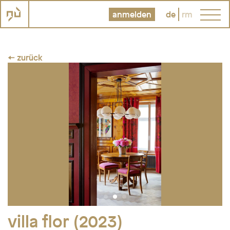
anmelden
de
rm
← zurück
villa flor (2023)