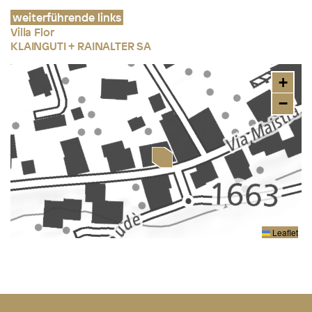
weiterführende links
Villa Flor
KLAINGUTI + RAINALTER SA
+
−
Leaflet