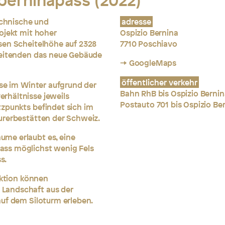
berninapass (2022)
echnische und
adresse
ojekt mit hoher
Ospizio Bernina
sen Scheitelhöhe auf 2328
7710 Poschiavo
beitenden das neue Gebäude
→ GoogleMaps
öffentlicher verkehr
sse im Winter aufgrund der
Bahn RhB bis Ospizio Bernin
rhältnisse jeweils
Postauto 701 bis Ospizio Be
tzpunkts befindet sich im
urerbestätten der Schweiz.
me erlaubt es, eine
ass möglichst wenig Fels
s.
aktion können
Landschaft aus der
auf dem Siloturm erleben.