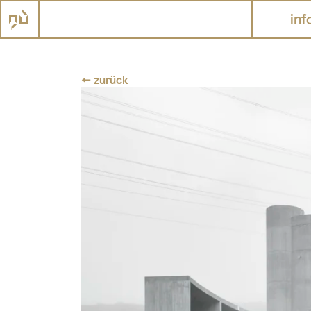
inf
← zurück