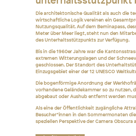
unterhaltsstützpunkt 
Die architektonische Qualität als auch die t
wirtschaftliche Logik vereinen ein Gesamtpr
Nutzungsqualität. Auf dem Berninapass, des
Meter über Meer liegt, steht nun den Mitar
des Unterhaltsstützpunkts zur Verfügung.
Bis in die 1960er Jahre war die Kantonsstra
extremen Witterungslagen und der Schneeve
geschlossen. Der Standort des Unterhaltstü
Einzugsgebiet einer der 12 UNESCO Weltkult
Die bogenförmige Anordnung der Werkhofräu
vorhandene Geländekammer so zu nutzen, d
abgebaut oder Aushub entfernt werden mus
Als eine der Öffentlichkeit zugängliche Attr
Besucher*innen in den Sommermonaten die 
speziellen Perspektive der Camera Obscura 