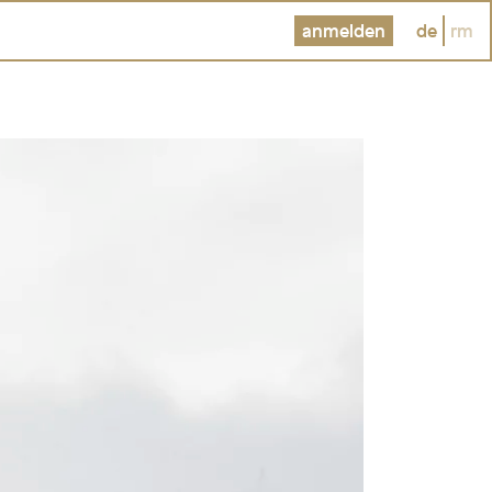
anmelden
de
rm