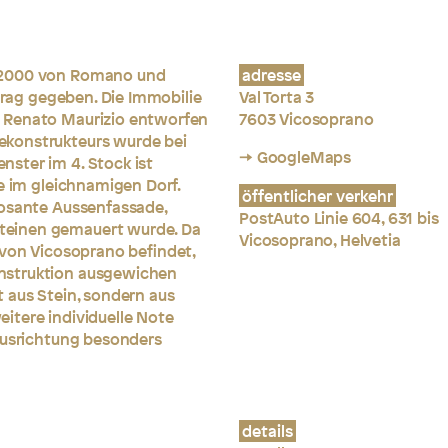
 2000 von Romano und
adresse
ftrag gegeben. Die Immobilie
Val Torta 3
 Renato Maurizio entworfen
7603 Vicosoprano
ekonstrukteurs wurde bei
→ GoogleMaps
ster im 4. Stock ist
e im gleichnamigen Dorf.
öffentlicher verkehr
posante Aussenfassade,
PostAuto Linie 604, 631 bis
teinen gemauert wurde. Da
Vicosoprano, Helvetia
 von Vicosoprano befindet,
nstruktion ausgewichen
 aus Stein, sondern aus
itere individuelle Note
 Ausrichtung besonders
details