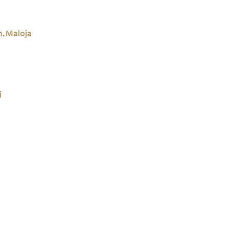
, Maloja
i