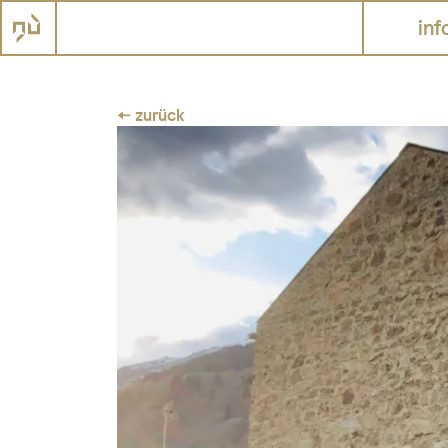
inf
← zurück