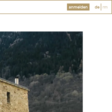
anmelden
de
rm