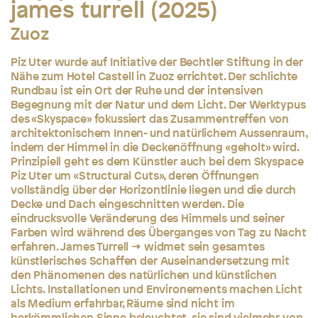
james turrell (2025)
Zuoz
Piz Uter wurde auf Initiative der Bechtler Stiftung in der
Nähe zum Hotel Castell in Zuoz errichtet. Der schlichte
Rundbau ist ein Ort der Ruhe und der intensiven
Begegnung mit der Natur und dem Licht. Der Werktypus
des «Skyspace» fokussiert das Zusammentreffen von
architektonischem Innen- und natürlichem Aussenraum,
indem der Himmel in die Deckenöffnung «geholt» wird.
Prinzipiell geht es dem Künstler auch bei dem Skyspace
Piz Uter um «Structural Cuts», deren Öffnungen
vollständig über der Horizontlinie liegen und die durch
Decke und Dach eingeschnitten werden. Die
eindrucksvolle Veränderung des Himmels und seiner
Farben wird während des Überganges von Tag zu Nacht
erfahren.
James Turrell
widmet sein gesamtes
künstlerisches Schaffen der Auseinandersetzung mit
den Phänomenen des natürlichen und künstlichen
Lichts. Installationen und Environements machen Licht
als Medium erfahrbar, Räume sind nicht im
herkömmlichen Sinne beleuchtet, sie sind vielmehr von