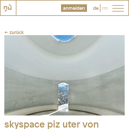
anmelden
de
rm
← zurück
skyspace piz uter von