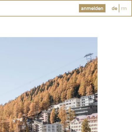
anmelden
de
rm