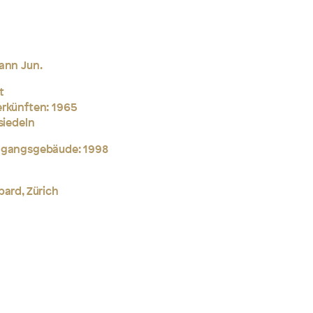
ann Jun.
t
erkünften: 1965
siedeln
ingangsgebäude: 1998
pard, Zürich