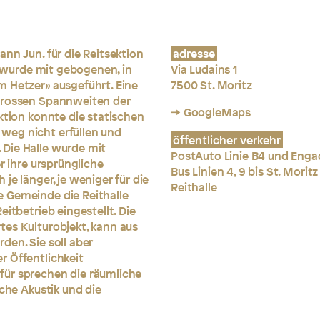
nn Jun. für die Reitsektion
adresse
le wurde mit gebogenen, in
Via Ludains 1
m Hetzer» ausgeführt. Eine
7500 St. Moritz
 grossen Spannweiten der
→ GoogleMaps
ktion konnte die statischen
weg nicht erfüllen und
öffentlicher verkehr
Die Halle wurde mit
PostAuto Linie B4 und Enga
r ihre ursprüngliche
Bus Linien 4, 9 bis St. Moritz
je länger, je weniger für die
Reithalle
 Gemeinde die Reithalle
itbetrieb eingestellt. Die
tes Kulturobjekt, kann aus
den. Sie soll aber
r Öffentlichkeit
für sprechen die räumliche
iche Akustik und die