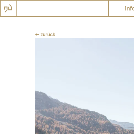
inf
← zurück