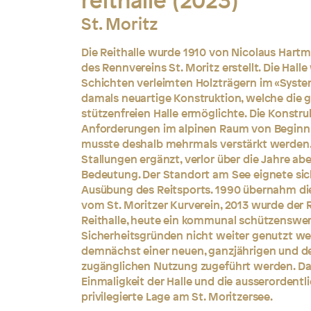
reithalle (2023)
St. Moritz
Die Reithalle wurde 1910 von Nicolaus Hartma
des Rennvereins St. Moritz erstellt. Die Hal
Schichten verleimten Holzträgern im «Syste
damals neuartige Konstruktion, welche die
stützenfreien Halle ermöglichte. Die Konstru
Anforderungen im alpinen Raum von Beginn 
musste deshalb mehrmals verstärkt werden. 
Stallungen ergänzt, verlor über die Jahre abe
Bedeutung. Der Standort am See eignete sich 
Ausübung des Reitsports. 1990 übernahm die
vom St. Moritzer Kurverein, 2013 wurde der Re
Reithalle, heute ein kommunal schützenswer
Sicherheitsgründen nicht weiter genutzt wer
demnächst einer neuen, ganzjährigen und de
zugänglichen Nutzung zugeführt werden. Da
Einmaligkeit der Halle und die ausserordentl
privilegierte Lage am St. Moritzersee.