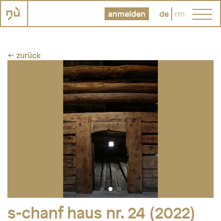
anmelden
de
rm
← zurück
s-chanf haus nr. 24 (2022)