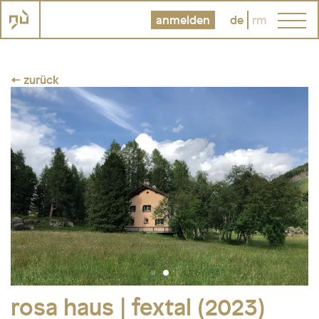
anmelden
de
rm
← zurück
rosa haus | fextal (2023)