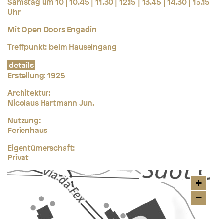
Samstag um 10 | 10.45 | 11.30 | 12.15 | 13.45 | 14.30 | 15.15
Uhr
Mit Open Doors Engadin
Treffpunkt: beim Hauseingang
details
Erstellung: 1925
Architektur:
Nicolaus Hartmann Jun.
Nutzung:
Ferienhaus
Eigentümerschaft:
Privat
+
−