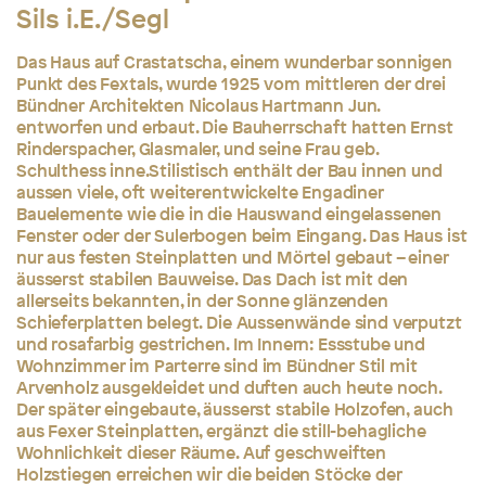
Sils i.E./Segl
Das Haus auf Crastatscha, einem wunderbar sonnigen
Punkt des Fextals, wurde 1925 vom mittleren der drei
Bündner Architekten Nicolaus Hartmann Jun.
entworfen und erbaut. Die Bauherrschaft hatten Ernst
Rinderspacher, Glasmaler, und seine Frau geb.
Schulthess inne.Stilistisch enthält der Bau innen und
aussen viele, oft weiterentwickelte Engadiner
Bauelemente wie die in die Hauswand eingelassenen
Fenster oder der Sulerbogen beim Eingang. Das Haus ist
nur aus festen Steinplatten und Mörtel gebaut – einer
äusserst stabilen Bauweise. Das Dach ist mit den
allerseits bekannten, in der Sonne glänzenden
Schieferplatten belegt. Die Aussenwände sind verputzt
und rosafarbig gestrichen. Im Innern: Essstube und
Wohnzimmer im Parterre sind im Bündner Stil mit
Arvenholz ausgekleidet und duften auch heute noch.
Der später eingebaute, äusserst stabile Holzofen, auch
aus Fexer Steinplatten, ergänzt die still-behagliche
Wohnlichkeit dieser Räume. Auf geschweiften
Holzstiegen erreichen wir die beiden Stöcke der