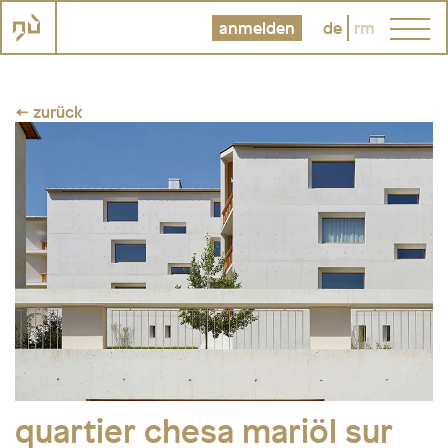
anmelden
de
rm
← zurück
quartier chesa mariöl sur