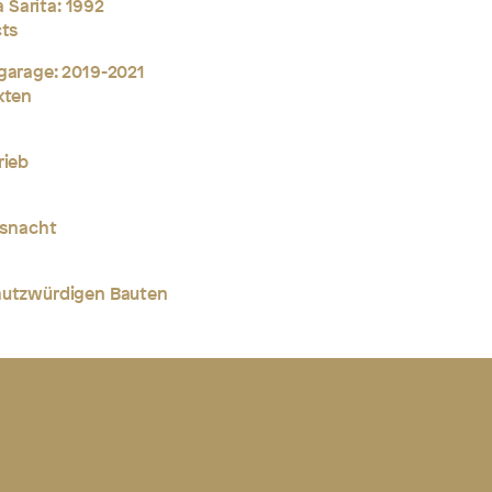
Sarita: 1992
cts
fgarage: 2019-2021
kten
rieb
snacht
chutzwürdigen Bauten