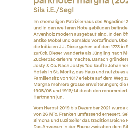
parkhotel margna (20
Sils i.E./Segl
Im ehemaligen Patrizierhaus des Engadiner
und in den weiteren Hotelgebäuden befinden
Arvenholz modern ausgebaut sind. In den ö
antike Möbel und Gemälde vorzufinden. Üb
die Initialen J.J. Diese gehen auf den 1773 i
zurück. Dieser wanderte als Jüngling nach M
Zuckerbäckerlehre machte. Danach gründete 
Josty & Co. Nach Jostys Tod kaufte Johanne
Hotels in St. Moritz, das Haus und nutzte es
Familiensitz von 1817 erlebte auf dem Weg 
Margna mehrere grosse Erweiterungen; die 
1905/06 und 1913/14 durch den renommierte
Hartmann jun.
Vom Herbst 2019 bis Dezember 2021 wurde da
von 26 Mio. Franken umfassend erneuert. Seit
Simona und Luzi Seiler das traditionsreiche 
Das Anwesen in der Ebene zwischen dem Sils