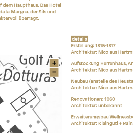
f dem Haupthaus. Das Hotel
a la Margna, der Sils und
tervoll überragt.
details
Erstellung: 1815-1817
Architektur:
Nicolaus Hartm
+
Aufstockung Herrenhaus, An
Architektur:
Nicolaus Hartm
−
Neubau (anstelle des Heusta
Architektur: Nicolaus Hartm
Renovationen: 1960
Architektur: unbekannt
Erweiterungsbau Wellnessbe
Architektur:
Klainguti + Rai