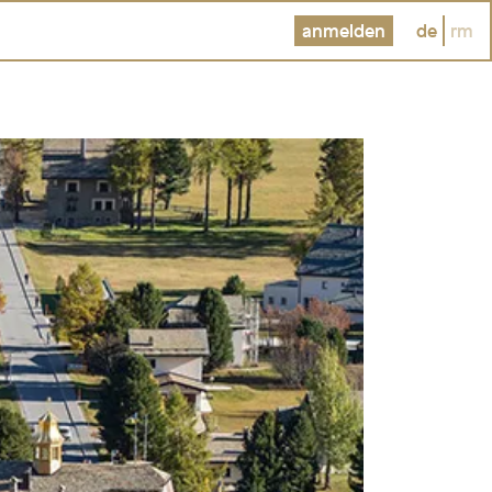
anmelden
de
rm