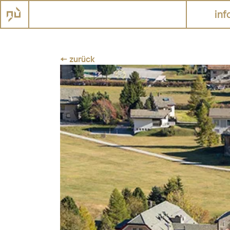
inf
← zurück