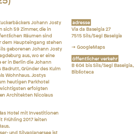
25)
 Zuckerbäckers Johann Josty
adresse
 sich 59 Zimmer, die in
Via da Baselgia 27
ffentlichen Räumen sind
7515 Sils/Segl Baselgia
er dem Haupteingang stehen
→ GoogleMaps
n Sils geborenen Johann Josty
agdeburg aus, wo er eine
öffentlicher verkehr
er in Berlin die Johann
B 604 bis Sils/Segl Baselgia,
s Badrutt, Gründer des Kulm
Biblioteca
 als Wohnhaus. Jostys
zum heutigen Parkhotel
wichtigsten erfolgten
n Architekten Nicolaus
s Hotel mit Investitionen
 Frühling 2017 leiten
Haus.
er- und Silvaplanersee ist