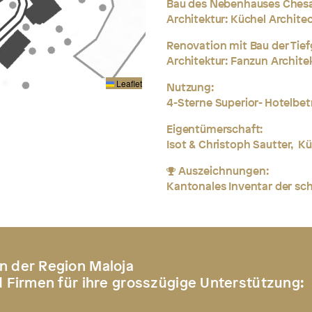
Bau des Nebenhauses Chesa 
Architektur: Küchel Archite
Renovation mit Bau der Tie
Architektur:
Fanzun Archite
Leaflet
Nutzung:
4-Sterne Superior- Hotelbet
Eigentümerschaft:
Isot & Christoph Sautter,
Kü
Auszeichnungen:
Kantonales Inventar der s
n der Region Maloja
d Firmen für ihre grosszügige Unterstützung: